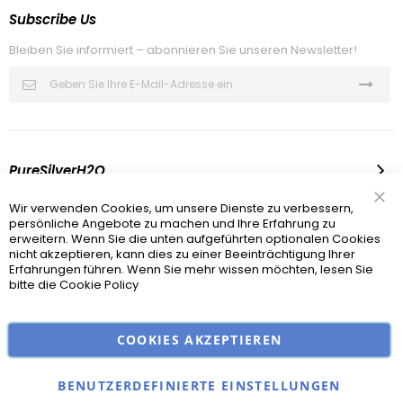
Subscribe Us
Bleiben Sie informiert – abonnieren Sie unseren Newsletter!
Melden
Sie
sich
für
unseren
Newsletter
an:
PureSilverH2O
Infomation
Wir verwenden Cookies, um unsere Dienste zu verbessern,
Sch
persönliche Angebote zu machen und Ihre Erfahrung zu
erweitern. Wenn Sie die unten aufgeführten optionalen Cookies
Recht Und Sicherheit
nicht akzeptieren, kann dies zu einer Beeinträchtigung Ihrer
Erfahrungen führen. Wenn Sie mehr wissen möchten, lesen Sie
bitte die
Cookie Policy
© 2012-2025 PureSilverH2O®
COOKIES AKZEPTIEREN
BENUTZERDEFINIERTE EINSTELLUNGEN
0