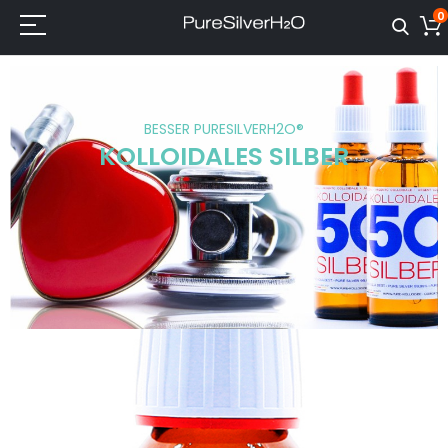
0
BESSER PURESILVERH2O®
KOLLOIDALES SILBER