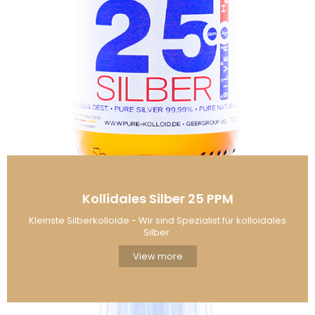
Kollidales Silber 25 PPM
Kleinste Silberkolloide - Wir sind Spezialist für kolloidales
Silber.
View more