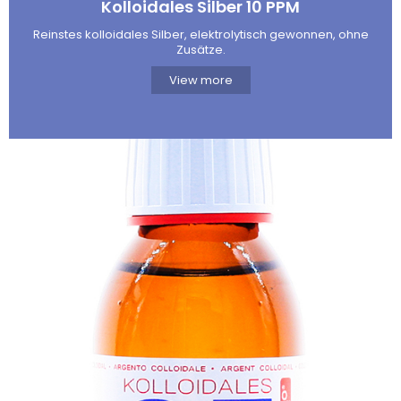
Kolloidales Silber 10 PPM
Reinstes kolloidales Silber, elektrolytisch gewonnen, ohne
Zusätze.
View more