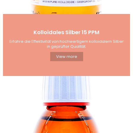
Kolloidales Silber 15 PPM
Erfahre die Effektivität von hochwertigem kolloidalem Silber
in geprüfter Qualität.
View more