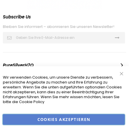
Subscribe Us
Bleiben Sie informiert – abonnieren Sie unseren Newsletter!
Melden
Sie
sich
für
unseren
Newsletter
an:
PureSilverH2O
Infomation
Wir verwenden Cookies, um unsere Dienste zu verbessern,
Sch
persönliche Angebote zu machen und Ihre Erfahrung zu
erweitern. Wenn Sie die unten aufgeführten optionalen Cookies
Recht Und Sicherheit
nicht akzeptieren, kann dies zu einer Beeinträchtigung Ihrer
Erfahrungen führen. Wenn Sie mehr wissen möchten, lesen Sie
bitte die
Cookie Policy
© 2012-2025 PureSilverH2O®
COOKIES AKZEPTIEREN