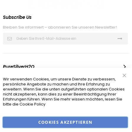
Subscribe Us
Bleiben Sie informiert – abonnieren Sie unseren Newsletter!
Melden
Sie
sich
für
unseren
Newsletter
an:
PureSilverH2O
Infomation
Wir verwenden Cookies, um unsere Dienste zu verbessern,
Sch
persönliche Angebote zu machen und Ihre Erfahrung zu
erweitern. Wenn Sie die unten aufgeführten optionalen Cookies
Recht Und Sicherheit
nicht akzeptieren, kann dies zu einer Beeinträchtigung Ihrer
Erfahrungen führen. Wenn Sie mehr wissen möchten, lesen Sie
bitte die
Cookie Policy
© 2012-2025 PureSilverH2O®
COOKIES AKZEPTIEREN